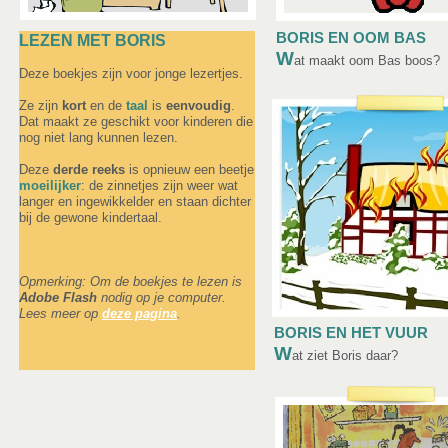
BORIS EN OOM BAS
LEZEN MET BORIS
W
at maakt oom Bas boos?
Deze boekjes zijn voor jonge lezertjes.
Ze zijn
kort
en de
taal
is
eenvoudig
.
Dat maakt ze geschikt voor kinderen die
nog niet lang kunnen lezen.
Deze
derde reeks
is opnieuw een beetje
moeilijker
: de zinnetjes zijn weer wat
langer en ingewikkelder en staan dichter
bij de gewone kindertaal.
Opmerking: Om de boekjes te lezen is
Adobe Flash
nodig op je computer.
Lees meer op
deze pagina
.
BORIS EN HET VUUR
W
at ziet Boris daar?