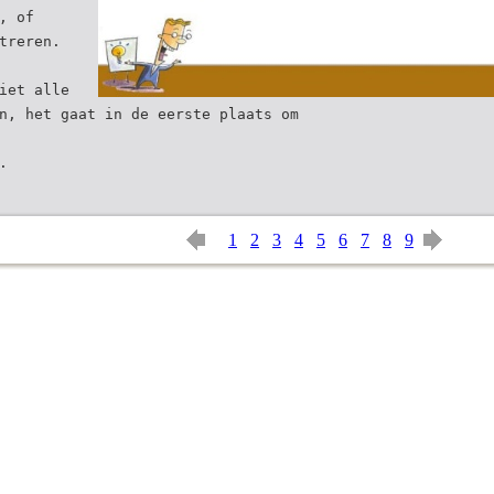
, of
treren.
iet alle
n, het gaat in de eerste plaats om
.
1
2
3
4
5
6
7
8
9