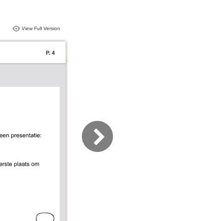
View Full Version
P. 4