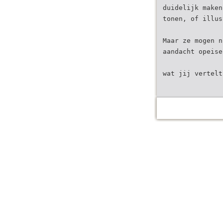
duidelijk maken
tonen, of illus
Maar ze mogen n
aandacht opeise
wat jij vertelt