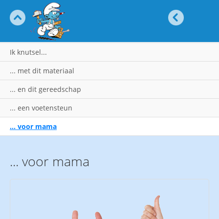
Menu
Stop navigatie
«
Vorige
Ik knutsel...
... met dit materiaal
... en dit gereedschap
... een voetensteun
... voor mama
... voor mama