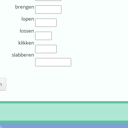
brengen
Invullen (3):
lopen
Invullen (4):
lossen
Invullen (5):
klikken
Invullen (6):
slabberen
Invullen (7):