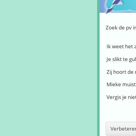
Zoek de pv in
Ik weet het
Je slikt te gu
Zij hoort de 
Mieke muist
Vergis je niet