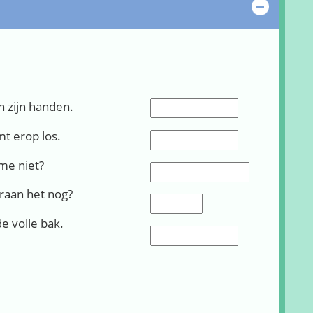
Verber
in zijn handen.
Invullen (6):
t erop los.
Invullen (7):
me niet?
Invullen (8):
raan het nog?
Invullen (9):
de volle bak.
Invullen (10):