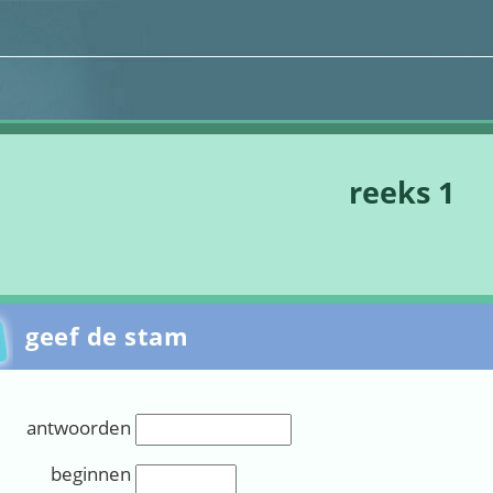
Stop navigatie
reeks 1
geef de stam
antwoorden
Invullen (1):
beginnen
Invullen (2):