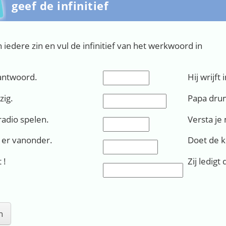
geef de infinitief
 iedere zin en vul de infinitief van het werkwoord in
 antwoord.
Invullen (1):
Hij wrijft 
lzig.
Papa drum
Invullen (2):
radio spelen.
Versta je 
Invullen (3):
 er vanonder.
Doet de k
Invullen (4):
 !
Zij ledigt 
Invullen (5):